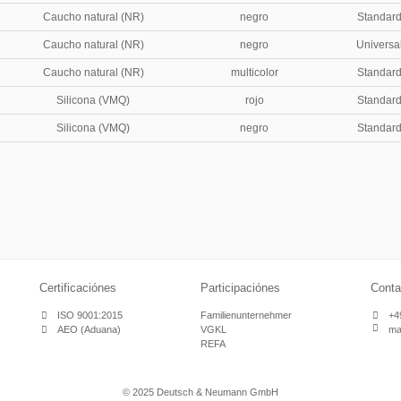
Caucho natural (NR)
negro
Standar
Caucho natural (NR)
negro
Universa
Caucho natural (NR)
multicolor
Standar
Silicona (VMQ)
rojo
Standar
Silicona (VMQ)
negro
Standar
Certificaciónes
Participaciónes
Conta
ISO 9001:2015
Familienunternehmer
+4
AEO (Aduana)
VGKL
ma
REFA
© 2025 Deutsch & Neumann GmbH