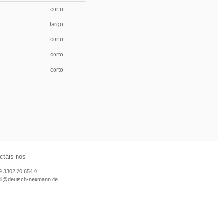
d
corto
l
largo
d
corto
d
corto
d
corto
ctáis nos
9 3302 20 654 0
il@deutsch-neumann.de