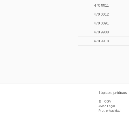
470 0011
470 0012
470 0091
470 9908
470 9918
Tópicos jurídicos
CGV
Aviso Legal
Prot. privacidad