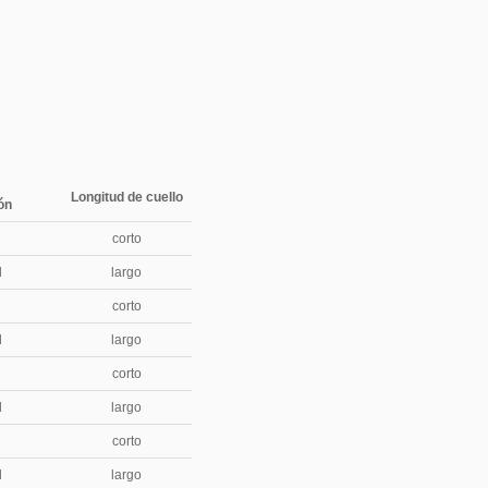
Longitud de cuello
ón
d
corto
l
largo
d
corto
l
largo
d
corto
l
largo
d
corto
l
largo