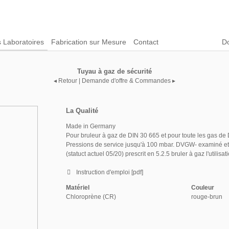
s Laboratoires
Fabrication sur Mesure
Contact
D
Tuyau à gaz de sécurité
◂ Retour
|
Demande d'offre & Commandes ▸
La Qualité
Made in Germany
Pour bruleur à gaz de DIN 30 665 et pour toute les gas de
Pressions de service jusqu'à 100 mbar. DVGW- examiné et
(statuct actuel 05/20) prescrit en 5.2.5 bruler à gaz l'utili
Instruction d'emploi [pdf]
Matériel
Couleur
Chloroprène (CR)
rouge-brun