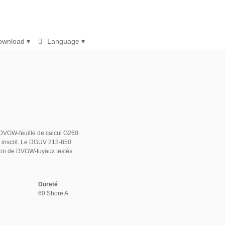
ownload ▾
Language ▾
Catalogue [pdf]
ISO 9001 [pdf]
AGB [pdf]
AEO [pdf]
Deutsch
English
Français
Español
Polski
Pусский
Český [pdf]
Italiano [pdf]
Magyar [pdf]
Türk [pdf]
 DVGW-feuille de calcul G260.
 inscrit. Le DGUV 213-850
sation de DVGW-tuyaux testés.
Dureté
60 Shore A