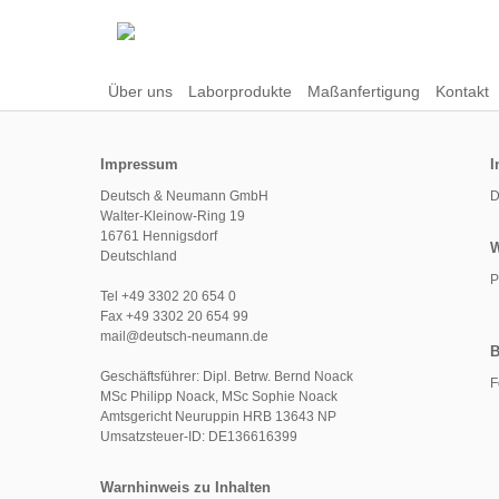
Über uns
Laborprodukte
Maßanfertigung
Kontakt
Impressum
I
Deutsch & Neumann GmbH
D
Walter-Kleinow-Ring 19
16761 Hennigsdorf
W
Deutschland
P
Tel +49 3302 20 654 0
Fax +49 3302 20 654 99
mail@deutsch-neumann.de
B
Geschäftsführer: Dipl. Betrw. Bernd Noack
F
MSc Philipp Noack, MSc Sophie Noack
Amtsgericht Neuruppin HRB 13643 NP
Umsatzsteuer-ID: DE136616399
Warnhinweis zu Inhalten